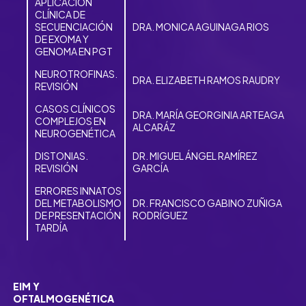
APLICACIÓN
CLÍNICA DE
SECUENCIACIÓN
DRA. MONICA AGUINAGA RIOS
DE EXOMA Y
GENOMA EN PGT
NEUROTROFINAS.
DRA. ELIZABETH RAMOS RAUDRY
REVISIÓN
CASOS CLÍNICOS
DRA. MARÍA GEORGINIA ARTEAGA
COMPLEJOS EN
ALCARÁZ
NEUROGENÉTICA
DISTONIAS.
DR. MIGUEL ÁNGEL RAMÍREZ
REVISIÓN
GARCÍA
ERRORES INNATOS
DEL METABOLISMO
DR. FRANCISCO GABINO ZUÑIGA
DE PRESENTACIÓN
RODRÍGUEZ
TARDÍA
EIM Y
OFTALMOGENÉTICA