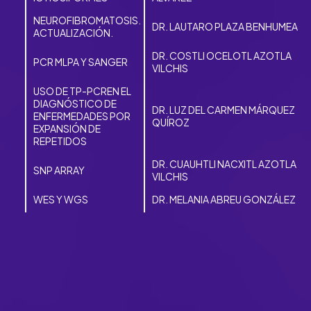
NEUROFIBROMATOSIS.
DR. LAUTARO PLAZA BENHUMEA
ACTUALIZACIÓN.
DR. COSTLI OCELOTL AZOTLA
PCR MLPA Y SANGER
VILCHIS
USO DE TP-PCREN EL
DIAGNÓSTICO DE
DR. LUZ DEL CARMEN MÁRQUEZ
ENFERMEDADES POR
QUÍROZ
EXPANSIÓN DE
REPETIDOS
DR. CUAUHTLI NACXITL AZOTLA
SNP ARRAY
VILCHIS
WES Y WGS
DR. MELANIA ABREU GONZÁLEZ