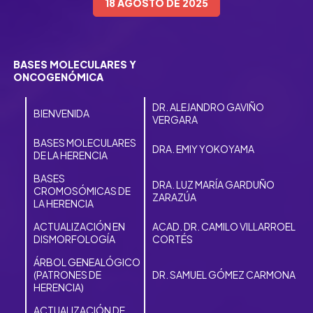
18 AGOSTO DE 2025
BASES MOLECULARES Y
ONCOGENÓMICA
DR. ALEJANDRO GAVIÑO
BIENVENIDA
VERGARA
BASES MOLECULARES
DRA. EMIY YOKOYAMA
DE LA HERENCIA
BASES
DRA. LUZ MARÍA GARDUÑO
CROMOSÓMICAS DE
ZARAZÚA
LA HERENCIA
ACTUALIZACIÓN EN
ACAD. DR. CAMILO VILLARROEL
DISMORFOLOGÍA
CORTÉS
ÁRBOL GENEALÓGICO
(PATRONES DE
DR. SAMUEL GÓMEZ CARMONA
HERENCIA)
ACTUALIZACIÓN DE