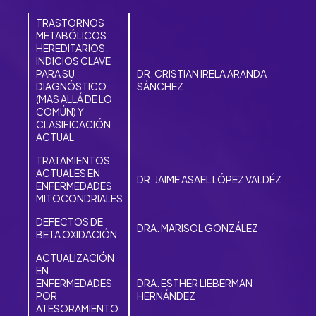
TRASTORNOS
METABÓLICOS
HEREDITARIOS:
INDICIOS CLAVE
PARA SU
DR. CRISTIAN IRELA ARANDA
DIAGNÓSTICO
SÁNCHEZ
(MAS ALLÁ DE LO
COMÚN) Y
CLASIFICACIÓN
ACTUAL
TRATAMIENTOS
ACTUALES EN
DR. JAIME ASAEL LÓPEZ VALDÉZ
ENFERMEDADES
MITOCONDRIALES
DEFECTOS DE
DRA. MARISOL GONZÁLEZ
BETA OXIDACIÓN
ACTUALIZACIÓN
EN
ENFERMEDADES
DRA. ESTHER LIEBERMAN
POR
HERNÁNDEZ
ATESORAMIENTO