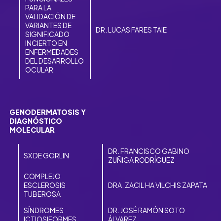
PARA LA
VALIDACIÓN DE
VARIANTES DE
DR. LUCAS FARES TAIE
SIGNIFICADO
INCIERTO EN
ENFERMEDADES
DEL DESARROLLO
OCULAR
GENODERMATOSIS Y
DIAGNÓSTICO
MOLECULAR
DR. FRANCISCO GABINO
SX DE GORLIN
ZUÑIGA RODRÍGUEZ
COMPLEJO
ESCLEROSIS
DRA. ZACIL HA VILCHIS ZAPATA
TUBEROSA
SÍNDROMES
DR. JOSÉ RAMÓN SOTO
ICTIOSIFORMES
ÁLVAREZ