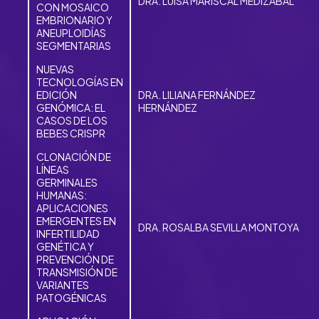
DRA. LUISA MARISCAL MEDIZABAL
CON MOSAICO
EMBRIONARIO Y
ANEUPLOIDÍAS
SEGMENTARIAS
NUEVAS
TECNOLOGÍAS EN
EDICIÓN
DRA. LILIANA FERNÁNDEZ
GENÓMICA: EL
HERNÁNDEZ
CASOS DE LOS
BEBES CRISPR
CLONACIÓN DE
LÍNEAS
GERMINALES
HUMANAS:
APLICACIONES
EMERGENTES EN
DRA. ROSALBA SEVILLA MONTOYA
INFERTILIDAD
GENÉTICA Y
PREVENCIÓN DE
TRANSMISIÓN DE
VARIANTES
PATOGÉNICAS