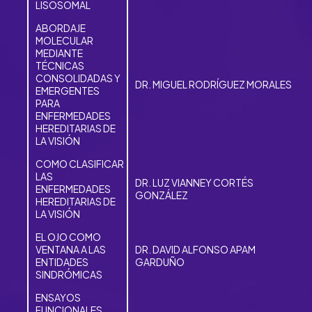
LISOSOMAL
ABORDAJE
MOLECULAR
MEDIANTE
TÉCNICAS
CONSOLIDADAS Y
DR. MIGUEL RODRÍGUEZ MORALES
EMERGENTES
PARA
ENFERMEDADES
HEREDITARIAS DE
LA VISIÓN
COMO CLASIFICAR
LAS
DR. LUZ VIANNEY CORTÉS
ENFERMEDADES
GONZÁLEZ
HEREDITARIAS DE
LA VISIÓN
EL OJO COMO
VENTANA A LAS
DR. DAVID ALFONSO APAM
ENTIDADES
GARDUÑO
SINDRÓMICAS
ENSAYOS
FUNCIONALES