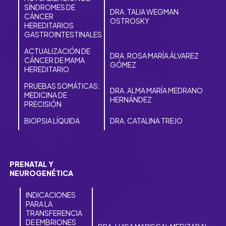
SÍNDROMES DE
DRA. TALIA WEGMAN
CÁNCER
OSTROSKY
HEREDITARIOS
GASTROINTESTINALES
ACTUALIZACIÓN DE
DRA. ROSA MARÍA ÁLVAREZ
CÁNCER DE MAMA
GÓMEZ
HEREDITARIO
PRUEBAS SOMÁTICAS:
DRA. ALMA MARÍA MEDRANO
MEDICINA DE
HERNÁNDEZ
PRECISIÓN
BIOPSIA LÍQUIDA
DRA. CATALINA TREJO
PRENATAL Y
NEUROGENÉTICA
INDICACIONES
PARA LA
TRANSFERENCIA
DE EMBRIONES